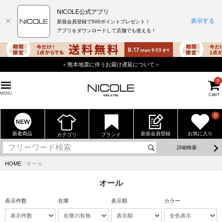
NICOLE公式アプリ
表示する
新規会員登録で500ポイントプレゼント！
アプリをダウンロードして店舗でも使える！
店舗でもポイントが貯まる使えるニコル公式アプリを
0
MENU
CART
0
新着商品
新規会員登録
お気に入り
カテゴリ
ブランド
詳細検索
HOME
⁄
オール
オール
表示件数
在庫
表示順
カラー