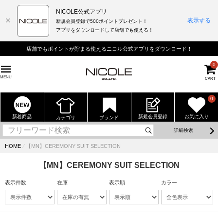
NICOLE公式アプリ
表示する
新規会員登録で500ポイントプレゼント！
アプリをダウンロードして店舗でも使える！
店舗でもポイントが貯まる使えるニコル公式アプリをダウンロード！
0
MENU
CART
0
新着商品
新規会員登録
お気に入り
カテゴリ
ブランド
詳細検索
HOME
⁄
【MN】CEREMONY SUIT SELECTION
【MN】CEREMONY SUIT SELECTION
表示件数
在庫
表示順
カラー