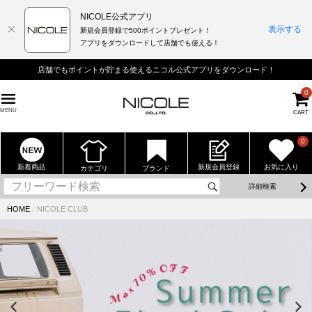
NICOLE公式アプリ
表示する
新規会員登録で500ポイントプレゼント！
アプリをダウンロードして店舗でも使える！
店舗でもポイントが貯まる使えるニコル公式アプリをダウンロード！
0
MENU
CART
0
新着商品
新規会員登録
お気に入り
カテゴリ
ブランド
詳細検索
HOME
⁄
NICOLE CLUB