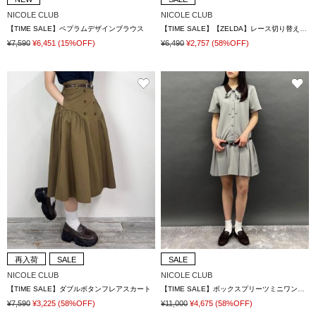
NICOLE CLUB
NICOLE CLUB
【TIME SALE】ペプラムデザインブラウス
【TIME SALE】【ZELDA】レース切り替え柄シャツ
¥7,590
¥6,451
(15%OFF)
¥6,490
¥2,757
(58%OFF)
再入荷
SALE
SALE
NICOLE CLUB
NICOLE CLUB
【TIME SALE】ダブルボタンフレアスカート
【TIME SALE】ボックスプリーツミニワンピース
¥7,590
¥3,225
(58%OFF)
¥11,000
¥4,675
(58%OFF)