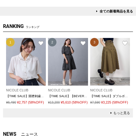
全ての新着商品を見る
RANKING
ランキング
1
2
3
NICOLE CLUB
NICOLE CLUB
NICOLE CLUB
【TIME SALE】開襟刺繍ブラウス
【TIME SALE】【BEVERLY HILLS POLO CLUB】サイドプリーツワンピース
【TIME SALE】ダブルボタンフレアスカート
¥6,490
¥2,757
(58%OFF)
¥13,200
¥5,610
(58%OFF)
¥7,590
¥3,225
(58%OFF)
もっと見る
NEWS
ニュース