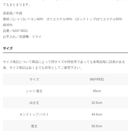
てもまとまります。
原産国／中国
素材／[シャツ]レーヨン60% ポリエステル40% [タンクトップ]ポリエステル65%
綿35%
品番／6207-8021
お手入れ／洗濯機・ドライ
サイズ
サイズ表記について商品によって同サイズや同色等であっても各商品毎に誤差がある
為、サイズ表記はあくまでも目安としてご参照下さい。
サイズ
99(FREE)
シャツ:着丈
65cm
ゆき丈
32.5cm
タンクトップ:バスト
44.5cm
着丈
56.5cm