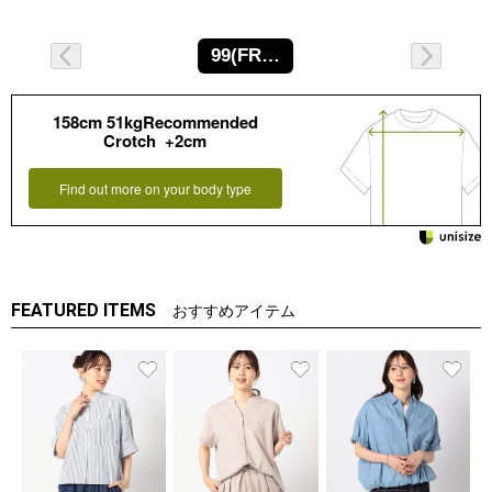
99(FREE)
158cm 51kgRecommended
Crotch +2cm
Find out more on your body type
FEATURED ITEMS
おすすめアイテム