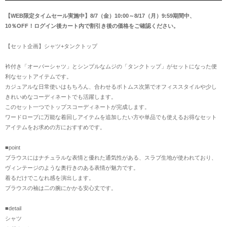
【WEB限定タイムセール実施中】8/7（金）10:00～8/17（月）9:59期間中、
10％OFF！ログイン後カート内で割引き後の価格をご確認ください。
【セット企画】シャツ+タンクトップ
衿付き「オーバーシャツ」とシンプルなムジの「タンクトップ」がセットになった便
利なセットアイテムです。
カジュアルな日常使いはもちろん、合わせるボトムス次第でオフィススタイルや少し
きれいめなコーディネートでも活躍します。
このセット一つでトップスコーディネートが完成します。
ワードローブに万能な着回しアイテムを追加したい方や単品でも使えるお得なセット
アイテムをお求めの方におすすめです。
■point
ブラウスにはナチュラルな表情と優れた通気性がある、スラブ生地が使われており、
ヴィンテージのような奥行きのある表情が魅力です。
着るだけでこなれ感を演出します。
ブラウスの袖は二の腕にかかる安心丈です。
■detail
シャツ