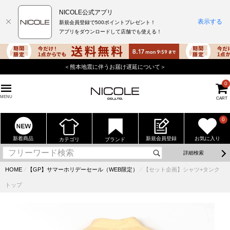
NICOLE公式アプリ
表示する
新規会員登録で500ポイントプレゼント！
アプリをダウンロードして店舗でも使える！
＜熊本地震に伴うお届け遅延について＞
0
MENU
CART
0
新着商品
新規会員登録
お気に入り
カテゴリ
ブランド
詳細検索
HOME
⁄
【GP】サマーホリデーセール（WEB限定）
⁄
【セット企画】シャツ+タンク
トップ