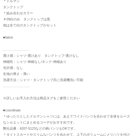
＊ドルマン
タンクトップ
＊組み合わせカラー
＃09白のみ タンクトップは黒
他は全て白のタンクトップがセット
■fabric
……………………
透け感：シャツ-透けあり タンクトップ-透けなし
伸縮性：シャツ-伸縮なし/タンク-伸縮あり
光沢感：なし
生地の厚さ：薄い
洗濯方法：シャツ・タンクトップ共に洗濯機洗い可能
……………………
※詳しいお手入れ方法は商品タグをご参照ください
■coordinate
＊ゆったりとしたドルマンシャツには、あえてワイドパンツを合わせて全体をルーズ
なシルエットにまとめるコーデがおすすめです。
弊社品番：6207-5123などの柄パンツもOKです。
＊タイトスカートやスリムなパンツを合わせて、上下のボリュームにメリハリを付け