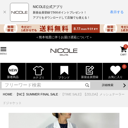
NICOLE公式アプリ
表示する
新規会員登録で500ポイントプレゼント！
アプリをダウンロードして店舗でも使える！
＜熊本地震に伴うお届け遅延について＞
0
MENU
CART
0
新着商品
新規会員登録
お気に入り
カテゴリ
ブランド
詳細検索
HOME
⁄
【NC】SUMMER FINAL SALE
⁄
【TIME SALE】【ZELDA】メッシュテーラー
ドジャケット