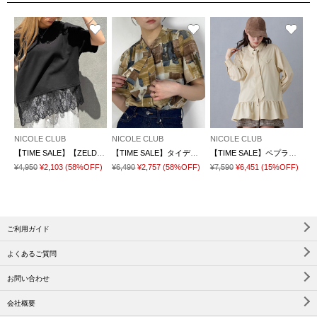
NICOLE CLUB
NICOLE CLUB
NICOLE CLUB
【TIME SALE】【ZELDA】裾レースアシメTシャツ
【TIME SALE】タイデザイン柄ブラウス
【TIME SALE】ペプラムデザインブラウス
¥4,950
¥2,103
(58%OFF)
¥6,490
¥2,757
(58%OFF)
¥7,590
¥6,451
(15%OFF)
ご利用ガイド
よくあるご質問
お問い合わせ
会社概要