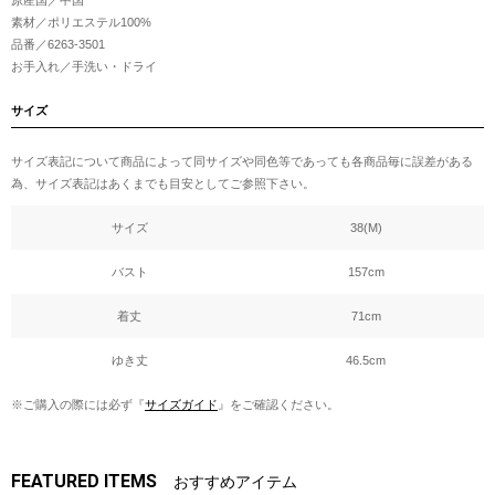
素材／ポリエステル100%
品番／6263-3501
お手入れ／手洗い・ドライ
サイズ
サイズ表記について商品によって同サイズや同色等であっても各商品毎に誤差がある
為、サイズ表記はあくまでも目安としてご参照下さい。
サイズ
38(M)
バスト
157cm
着丈
71cm
ゆき丈
46.5cm
※ご購入の際には必ず『
サイズガイド
』をご確認ください。
FEATURED ITEMS
おすすめアイテム