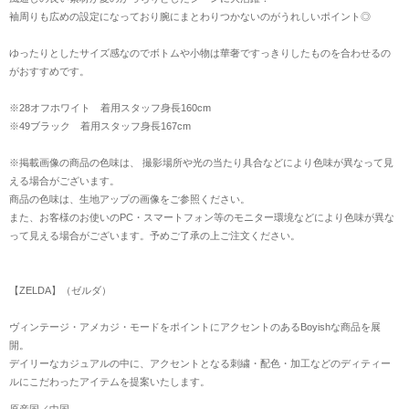
袖周りも広めの設定になっており腕にまとわりつかないのがうれしいポイント◎
ゆったりとしたサイズ感なのでボトムや小物は華奢ですっきりしたものを合わせるの
がおすすめです。
※28オフホワイト 着用スタッフ身長160cm
※49ブラック 着用スタッフ身長167cm
※掲載画像の商品の色味は、 撮影場所や光の当たり具合などにより色味が異なって見
える場合がございます。
商品の色味は、生地アップの画像をご参照ください。
また、お客様のお使いのPC・スマートフォン等のモニター環境などにより色味が異な
って見える場合がございます。予めご了承の上ご注文ください。
【ZELDA】（ゼルダ）
ヴィンテージ・アメカジ・モードをポイントにアクセントのあるBoyishな商品を展
開。
デイリーなカジュアルの中に、アクセントとなる刺繍・配色・加工などのディティー
ルにこだわったアイテムを提案いたします。
原産国／中国