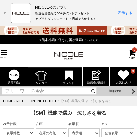
NICOLE公式アプリ
表示する
新規会員登録で500ポイントプレゼント！
アプリをダウンロードして店舗でも使える！
＜熊本地震に伴うお届け遅延について＞
0
MENU
CART
0
新着商品
新規会員登録
お気に入り
カテゴリ
ブランド
詳細検索
HOME
⁄
NICOLE ONLINE OUTLET
⁄
【SM】機能で選ぶ 涼しさを着る
【SM】機能で選ぶ 涼しさを着る
表示件数
在庫
表示順
カラー