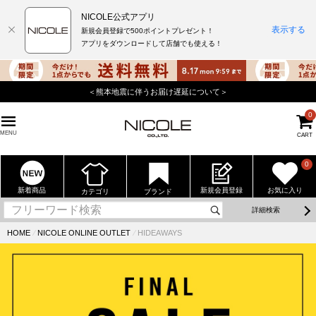
NICOLE公式アプリ
表示する
新規会員登録で500ポイントプレゼント！
アプリをダウンロードして店舗でも使える！
＜熊本地震に伴うお届け遅延について＞
0
MENU
CART
0
新着商品
新規会員登録
お気に入り
カテゴリ
ブランド
詳細検索
HOME
⁄
NICOLE ONLINE OUTLET
⁄
HIDEAWAYS