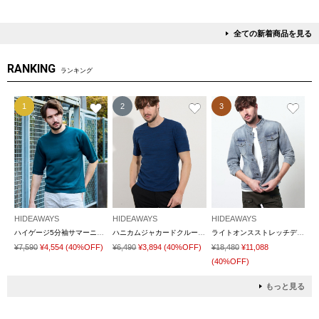
全ての新着商品を見る
RANKING
ランキング
1
2
3
HIDEAWAYS
HIDEAWAYS
HIDEAWAYS
ハイゲージ5分袖サマーニット
ハニカムジャカードクルーネック半袖プルオーバー
ライトオンスストレッチデニム７分袖Gジャン
¥7,590
¥4,554
(40%OFF)
¥6,490
¥3,894
(40%OFF)
¥18,480
¥11,088
(40%OFF)
もっと見る