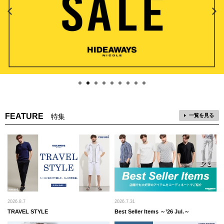
FEATURE
特集
一覧を見る
2026.8.7
2026.7.31
TRAVEL STYLE
Best Seller Items ～’26 Jul.～