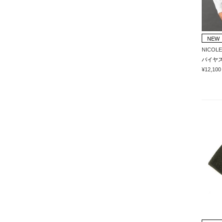
NEW
NICOLE
¥12,100