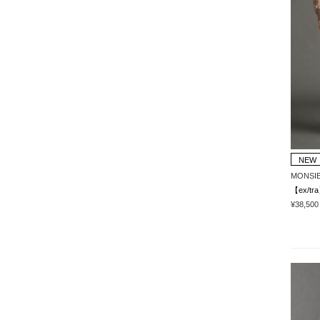
NEW
MONSIE
¥38,500