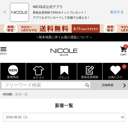
NICOLE公式アプリ
表示する
新規会員登録で500ポイントプレゼント！
アプリをダウンロードして店舗でも使える！
＜熊本地震に伴うお届け遅延について＞
0
MENU
CART
0
新着商品
新規会員登録
お気に入り
カテゴリ
ブランド
詳細検索
HOME
⁄
新着一覧
新着一覧