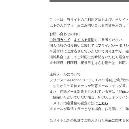
こちらは、当サイトのご利用方法および、当サイト
以下の入力フォームにお問い合わせ内容を入力し「
お問い合わせの前に
ご利用ガイド
、
よくある質問
もご参考ください。
個人情報の取り扱いに関しては
プライバシーポリシ
※受付順にご対応させていただいておりますが、確
混雑具合によってご対応にお時間をいただく場合が
※土曜日・日曜日・祝祭日をはさむ場合は、対応に
迷惑メールについて
フリーメール(Yahoo!メール、Gmail等)をご利用
こちらからの返信メールが迷惑メールフォルダ等に
また、迷惑メール対策を行われている方は「@nicole
（解除いただいていない場合、NICOLE オンラ
ドメイン指定受信の設定方法は
こちら
※メールが送信エラーとなる場合、お電話にてご確
当サイト以外の店舗でご購入された商品に関するお