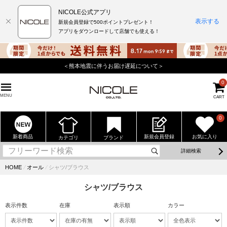
NICOLE公式アプリ
表示する
新規会員登録で500ポイントプレゼント！
アプリをダウンロードして店舗でも使える！
＜熊本地震に伴うお届け遅延について＞
0
MENU
CART
0
新着商品
新規会員登録
お気に入り
カテゴリ
ブランド
詳細検索
HOME
⁄
オール
⁄
シャツ/ブラウス
シャツ/ブラウス
表示件数
在庫
表示順
カラー