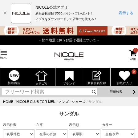
NICOLE公式アプリ
表示する
新規会員登録で500ポイントプレゼント！
アプリをダウンロードして店舗でも使える！
＜熊本地震に伴うお届け遅延について＞
0
MENU
CART
0
新着商品
新規会員登録
お気に入り
カテゴリ
ブランド
詳細検索
HOME
⁄
NICOLE CLUB FOR MEN
⁄
メンズ
⁄
シューズ
⁄
サンダル
サンダル
表示件数
在庫
表示順
カラー