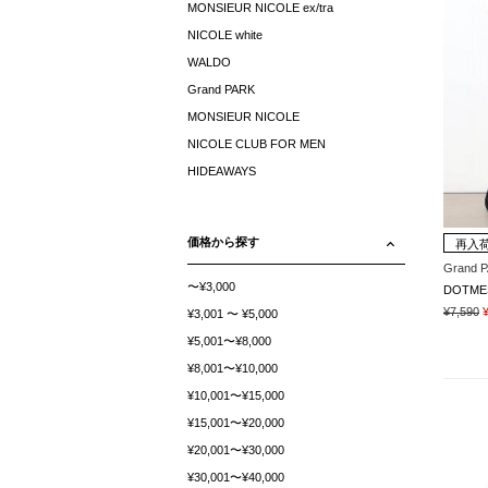
MONSIEUR NICOLE ex/tra
NICOLE white
WALDO
Grand PARK
MONSIEUR NICOLE
NICOLE CLUB FOR MEN
HIDEAWAYS
価格から探す
再入
Grand 
〜¥3,000
DOTM
¥7,590
¥3,001 〜 ¥5,000
¥5,001〜¥8,000
¥8,001〜¥10,000
¥10,001〜¥15,000
¥15,001〜¥20,000
¥20,001〜¥30,000
¥30,001〜¥40,000