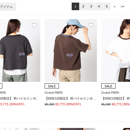
1
2
3
4
5
>
>>
1アイテム
SALE
SALE
PARK
Grand PARK
Grand PARK
【DISCUS別注】 衿パイルリンガーTシャツ
【DISCUS別注】 衿パイルリンガーTシャツ
¥3,773
(30%OFF)
¥5,390
¥3,773
(30%OFF)
¥5,390
¥3,773
(30%