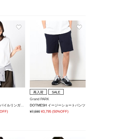
再入荷
SALE
Grand PARK
【DISCUS別注】 衿パイルリンガーTシャツ
DOTMESH イージーショートパンツ
OFF)
¥7,590
¥3,795
(50%OFF)