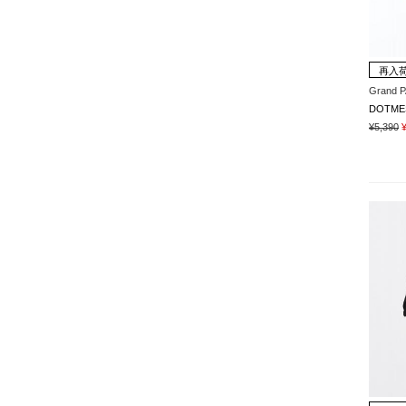
再入
Grand 
DOTM
¥5,390