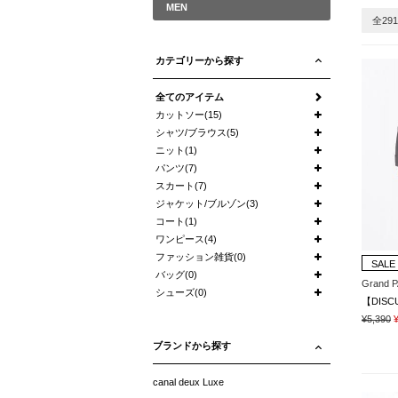
MEN
全29
カテゴリーから探す
全てのアイテム
カットソー(15)
シャツ/ブラウス(5)
ニット(1)
パンツ(7)
スカート(7)
ジャケット/ブルゾン(3)
コート(1)
ワンピース(4)
ファッション雑貨(0)
SALE
バッグ(0)
Grand 
シューズ(0)
¥5,390
ブランドから探す
canal deux Luxe