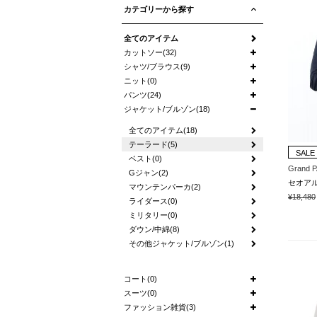
カテゴリーから探す
全てのアイテム
カットソー(32)
シャツ/ブラウス(9)
ニット(0)
パンツ(24)
ジャケット/ブルゾン(18)
全てのアイテム(18)
テーラード(5)
SALE
ベスト(0)
Grand 
Gジャン(2)
セオア
マウンテンパーカ(2)
¥18,480
ライダース(0)
ミリタリー(0)
ダウン/中綿(8)
その他ジャケット/ブルゾン(1)
コート(0)
スーツ(0)
ファッション雑貨(3)