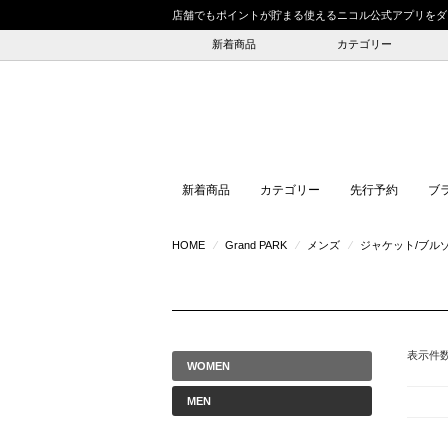
店舗でもポイントが貯まる使えるニコル公式アプリをダ
新着商品
カテゴリー
新着商品
カテゴリー
先行予約
ブ
HOME
⁄
Grand PARK
⁄
メンズ
⁄
ジャケット/ブル
表示件
WOMEN
MEN