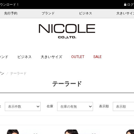
ウンロード！
10,000円（税込）以上
ログ
先行予約
ブランド
ビジネス
大きいサイ
ランド
ビジネス
大きいサイズ
OUTLET
SALE
ゾン
⁄
テーラード
テーラード
数
在庫
表示順