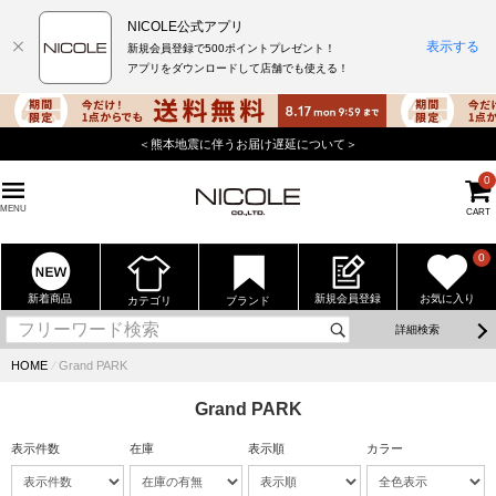
NICOLE公式アプリ
表示する
新規会員登録で500ポイントプレゼント！
アプリをダウンロードして店舗でも使える！
＜熊本地震に伴うお届け遅延について＞
0
MENU
CART
0
新着商品
新規会員登録
お気に入り
カテゴリ
ブランド
詳細検索
HOME
⁄
Grand PARK
Grand PARK
表示件数
在庫
表示順
カラー