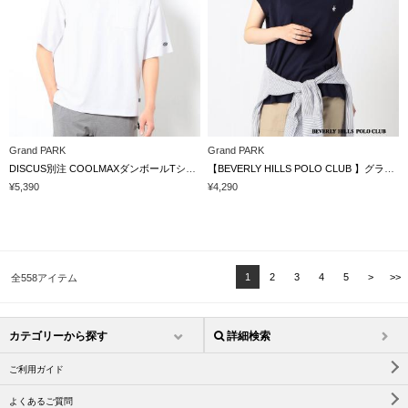
Grand PARK
Grand PARK
DISCUS別注 COOLMAXダンボールTシャツ
【BEVERLY HILLS POLO CLUB 】グランドパーク別注 モックネックラグラン プルオーバー
¥5,390
¥4,290
1
2
3
4
5
>
>>
全558アイテム
カテゴリーから探す
詳細検索
ご利用ガイド
よくあるご質問