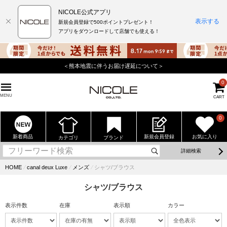
NICOLE公式アプリ
表示する
新規会員登録で500ポイントプレゼント！
アプリをダウンロードして店舗でも使える！
＜熊本地震に伴うお届け遅延について＞
0
MENU
CART
0
新着商品
新規会員登録
お気に入り
カテゴリ
ブランド
詳細検索
HOME
⁄
canal deux Luxe
⁄
メンズ
⁄
シャツ/ブラウス
シャツ/ブラウス
表示件数
在庫
表示順
カラー