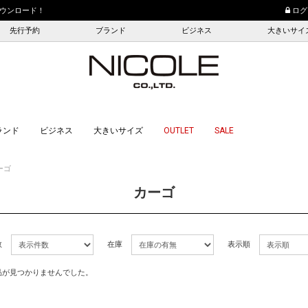
ウンロード！
10,000円（税込）以上
ログ
先行予約
ブランド
ビジネス
大きいサイ
ランド
ビジネス
大きいサイズ
OUTLET
SALE
ーゴ
カーゴ
数
在庫
表示順
品が見つかりませんでした。