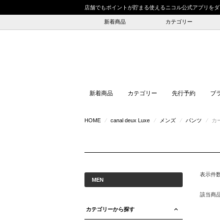
店舗でもポイントが貯まる使えるニコル公式アプリをダ
新着商品
カテゴリー
新着商品
カテゴリー
先行予約
ブ
HOME
⁄
canal deux Luxe
⁄
メンズ
⁄
パンツ
⁄
カ
表示件
MEN
該当商
カテゴリーから探す