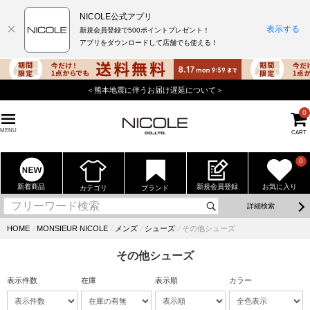
NICOLE公式アプリ
表示する
新規会員登録で500ポイントプレゼント！
アプリをダウンロードして店舗でも使える！
＜熊本地震に伴うお届け遅延について＞
0
MENU
CART
0
新着商品
新規会員登録
お気に入り
カテゴリ
ブランド
詳細検索
HOME
⁄
MONSIEUR NICOLE
⁄
メンズ
⁄
シューズ
⁄
その他シューズ
その他シューズ
表示件数
在庫
表示順
カラー