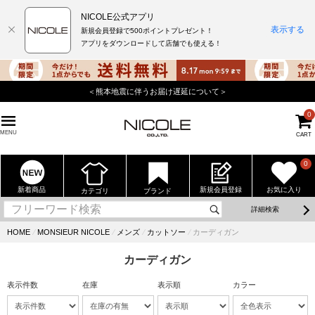
NICOLE公式アプリ
表示する
新規会員登録で500ポイントプレゼント！
アプリをダウンロードして店舗でも使える！
＜熊本地震に伴うお届け遅延について＞
0
MENU
CART
0
新着商品
新規会員登録
お気に入り
カテゴリ
ブランド
詳細検索
HOME
⁄
MONSIEUR NICOLE
⁄
メンズ
⁄
カットソー
⁄
カーディガン
カーディガン
表示件数
在庫
表示順
カラー