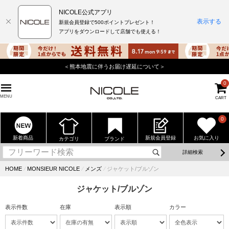
NICOLE公式アプリ
表示する
新規会員登録で500ポイントプレゼント！
アプリをダウンロードして店舗でも使える！
店舗でもポイントが貯まる使えるニコル公式アプリをダウンロード！
0
MENU
CART
0
新着商品
新規会員登録
お気に入り
カテゴリ
ブランド
詳細検索
HOME
⁄
MONSIEUR NICOLE
⁄
メンズ
⁄
ジャケット/ブルゾン
ジャケット/ブルゾン
表示件数
在庫
表示順
カラー