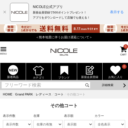
NICOLE公式アプリ
表示する
新規会員登録で500ポイントプレゼント！
アプリをダウンロードして店舗でも使える！
＜熊本地震に伴うお届け遅延について＞
0
MENU
CART
0
新着商品
新規会員登録
お気に入り
カテゴリ
ブランド
詳細検索
HOME
⁄
Grand PARK
⁄
レディース
⁄
コート
⁄
その他コート
その他コート
表示件数
在庫
表示順
カラー