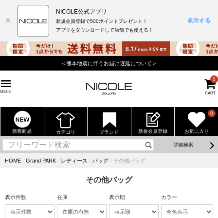
NICOLE公式アプリ
表示する
新規会員登録で500ポイントプレゼント！
アプリをダウンロードして店舗でも使える！
＜熊本地震に伴うお届け遅延について＞
0
MENU
CART
0
新着商品
新規会員登録
お気に入り
カテゴリ
ブランド
詳細検索
HOME
⁄
Grand PARK
⁄
レディース
⁄
バッグ
⁄
その他バッグ
その他バッグ
表示件数
在庫
表示順
カラー