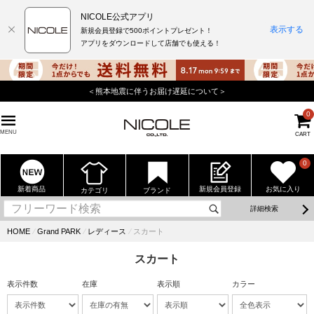
NICOLE公式アプリ
表示する
新規会員登録で500ポイントプレゼント！
アプリをダウンロードして店舗でも使える！
＜熊本地震に伴うお届け遅延について＞
0
MENU
CART
0
新着商品
新規会員登録
お気に入り
カテゴリ
ブランド
詳細検索
HOME
⁄
Grand PARK
⁄
レディース
⁄
スカート
スカート
表示件数
在庫
表示順
カラー