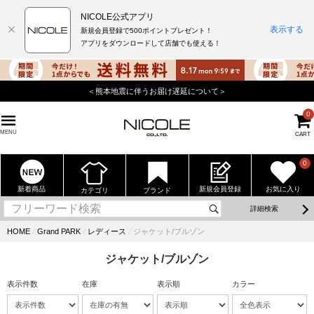
NICOLE公式アプリ
表示する
新規会員登録で500ポイントプレゼント！
アプリをダウンロードして店舗でも使える！
＜熊本地震に伴うお届け遅延について＞
0
MENU
CART
0
新着商品
新規会員登録
お気に入り
カテゴリ
ブランド
詳細検索
HOME
⁄
Grand PARK
⁄
レディース
⁄
ジャケット/ブルゾン
ジャケット/ブルゾン
表示件数
在庫
表示順
カラー