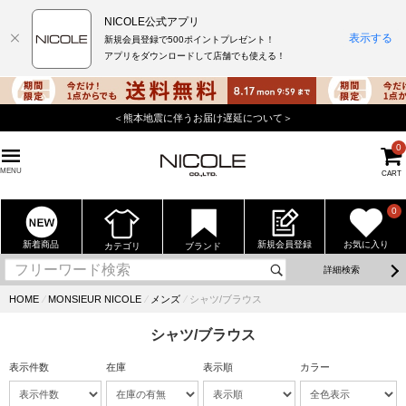
NICOLE公式アプリ
表示する
新規会員登録で500ポイントプレゼント！
アプリをダウンロードして店舗でも使える！
＜熊本地震に伴うお届け遅延について＞
0
MENU
CART
0
新着商品
新規会員登録
お気に入り
カテゴリ
ブランド
詳細検索
HOME
⁄
MONSIEUR NICOLE
⁄
メンズ
⁄
シャツ/ブラウス
シャツ/ブラウス
表示件数
在庫
表示順
カラー