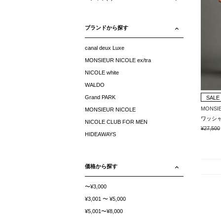
ブランドから探す
canal deux Luxe
MONSIEUR NICOLE ex/tra
NICOLE white
WALDO
Grand PARK
SALE
MONSI
MONSIEUR NICOLE
NICOLE CLUB FOR MEN
¥27,500
HIDEAWAYS
価格から探す
〜¥3,000
¥3,001 〜 ¥5,000
¥5,001〜¥8,000