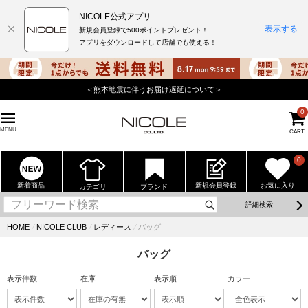
NICOLE公式アプリ
表示する
新規会員登録で500ポイントプレゼント！
アプリをダウンロードして店舗でも使える！
＜熊本地震に伴うお届け遅延について＞
0
MENU
CART
0
新着商品
新規会員登録
お気に入り
カテゴリ
ブランド
詳細検索
HOME
⁄
NICOLE CLUB
⁄
レディース
⁄
バッグ
バッグ
表示件数
在庫
表示順
カラー