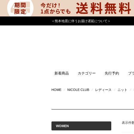
＜熊本地震に伴うお届け遅延について＞
新着商品
カテゴリー
先行予約
ブ
HOME
⁄
NICOLE CLUB
⁄
レディース
⁄
ニット
⁄
表示件
WOMEN