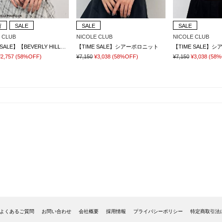
荷
SALE
SALE
SALE
 CLUB
NICOLE CLUB
NICOLE CLUB
【TIME SALE】【BEVERLY HILLS POLO CLUB】透かし編みニットポロシャツ
【TIME SALE】シアーポロニット
【TIME SALE】
¥2,757
(58%OFF)
¥7,150
¥3,038
(58%OFF)
¥7,150
¥3,038
(58%
よくあるご質問
お問い合わせ
会社概要
採用情報
プライバシーポリシー
特定商取引法