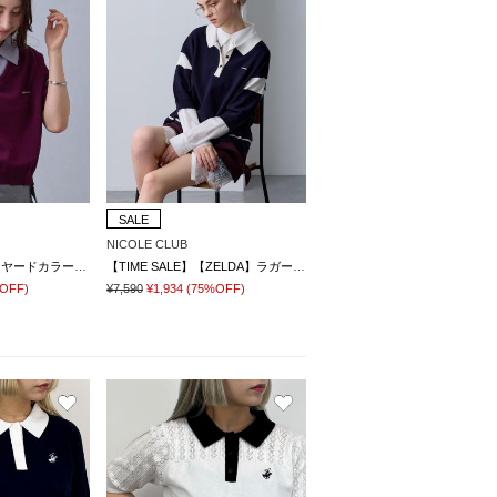
SALE
NICOLE CLUB
【TIME SALE】レイヤードカラージップポロシャツ
【TIME SALE】【ZELDA】ラガーポロシャツニット
OFF)
¥7,590
¥1,934
(75%OFF)