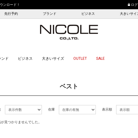
ウンロード！
10,000円（税込）以上
ログ
先行予約
ブランド
ビジネス
大きいサイ
ランド
ビジネス
大きいサイズ
OUTLET
SALE
ベスト
数
在庫
表示順
品が見つかりませんでした。