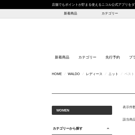
店舗でもポイントが貯まる使えるニコル公式アプリをダ
新着商品
カテゴリー
新着商品
カテゴリー
先行予約
ブ
HOME
⁄
WALDO
⁄
レディース
⁄
ニット
⁄
ベスト
表示件
WOMEN
該当商
カテゴリーから探す