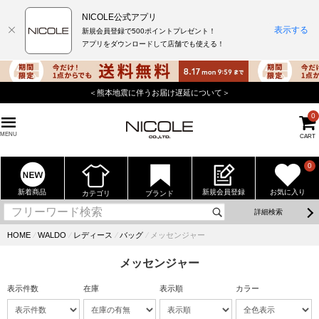
NICOLE公式アプリ
表示する
新規会員登録で500ポイントプレゼント！
アプリをダウンロードして店舗でも使える！
＜熊本地震に伴うお届け遅延について＞
0
MENU
CART
0
新着商品
新規会員登録
お気に入り
カテゴリ
ブランド
詳細検索
HOME
⁄
WALDO
⁄
レディース
⁄
バッグ
⁄
メッセンジャー
メッセンジャー
表示件数
在庫
表示順
カラー