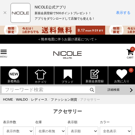
NICOLE公式アプリ
表示する
新規会員登録で500ポイントプレゼント！
アプリをダウンロードして店舗でも使える！
＜熊本地震に伴うお届け遅延について＞
0
MENU
CART
0
新着商品
新規会員登録
お気に入り
カテゴリ
ブランド
詳細検索
HOME
⁄
WALDO
⁄
レディース
⁄
ファッション雑貨
⁄
アクセサリー
アクセサリー
表示件数
在庫
表示順
カラー