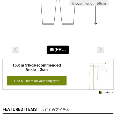
Inseam length
56cm
99(FREE)
158cm 51kgRecommended
Ankle +2cm
Find out more on your body type
FEATURED ITEMS
おすすめアイテム