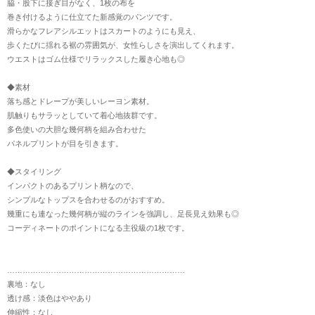
脇・股下に接ぎ目がなく、1枚の布を
巻き付けるように仕立てた新感覚のパンツです。
滑らかなフレアシルエットはスカートのようにも見え、
歩くたびに揺れる裾の雰囲気が、女性らしさを演出してくれます。
ウエストはゴム仕様でリラックスした履き心地も◎
◆素材
落ち感とドレープが美しいレーヨン素材。
肌触りもサラッとしていて着心地抜群です。
多色使いの大胆な幾何柄を組み合わせた
パネルプリントが目を引きます。
◆スタイリング
インパクトのあるプリント柄なので、
シンプルなトップスを合わせるのがおすすめ。
幾重にも連なった幾何柄が縦のラインを強調し、足長見え効果も◎
コーディネートのポイントになる主役級の1枚です。
……………………………………………………………
裏地：なし
透け感：淡色はややあり
伸縮性：なし