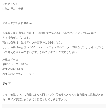
光沢感：なし
生地の厚み：普通
……………………………………………………………
※着用モデル身長163cm
※掲載画像の商品の色味は、 撮影場所や光の当たり具合などにより色味が異なって見
える場合がございます。
商品の色味は、生地アップの画像をご参照ください。
また、お客様のお使いのPC・スマートフォン等のモニター環境などにより色味が異な
って見える場合がございます。予めご了承の上ご注文ください。
原産国／中国
素材／レーヨン100%
品番／6168-5150
お手入れ／手洗い・ドライ
サイズ
サイズ表記について商品によって同サイズや同色等であっても各商品毎に誤差がある
為、サイズ表記はあくまでも目安としてご参照下さい。