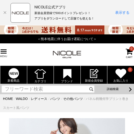
NICOLE公式アプリ
表示する
新規会員登録で500ポイントプレゼント！
アプリをダウンロードして店舗でも使える！
て＞
店舗でもポイントが貯まる使えるニコル公式アプ
0
MENU
CART
0
新着商品
新規会員登録
お気に入り
カテゴリ
ブランド
詳細検索
HOME
⁄
WALDO
⁄
レディース
⁄
パンツ
⁄
その他パンツ
⁄
パネル柄幾何学プリント巻き
スカート風パンツ