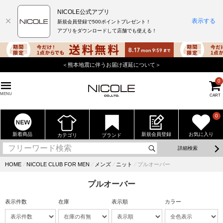
NICOLE公式アプリ
表示する
新規会員登録で500ポイントプレゼント！
アプリをダウンロードして店舗でも使える！
店舗でもポイントが貯まる使えるニコル公式アプリをダウンロー
0
MENU
CART
0
新着商品
新規会員登録
お気に入り
カテゴリ
ブランド
詳細検索
HOME
⁄
NICOLE CLUB FOR MEN
⁄
メンズ
⁄
ニット
⁄
プルオーバー
プルオーバー
表示件数
在庫
表示順
カラー