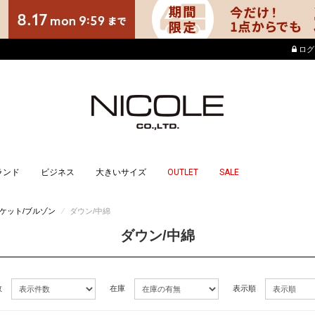
店舗でもポイントが貯まる使えるニ
ログ
ランド
ビジネス
大きいサイズ
OUTLET
SALE
ケット/ブルゾン
⁄
ダウン/中綿
ダウン/中綿
数
在庫
表示順