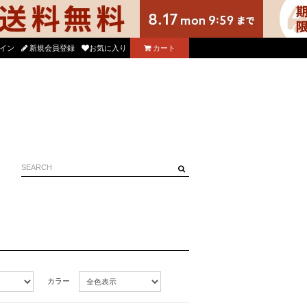
コル公式アプリをダウンロード！
イン
新規会員登録
お気に入り
カート
8/
カラー