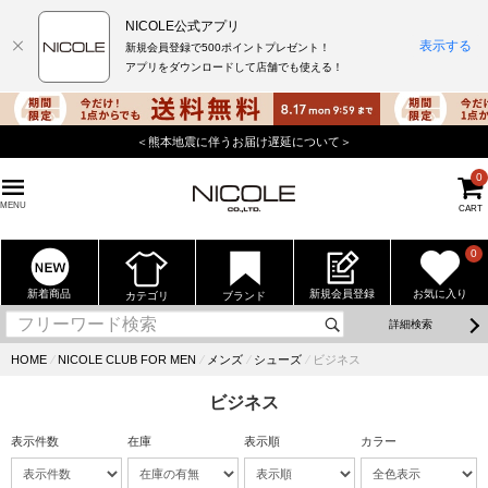
NICOLE公式アプリ
表示する
新規会員登録で500ポイントプレゼント！
アプリをダウンロードして店舗でも使える！
＜熊本地震に伴うお届け遅延について＞
0
MENU
CART
0
新着商品
新規会員登録
お気に入り
カテゴリ
ブランド
詳細検索
HOME
⁄
NICOLE CLUB FOR MEN
⁄
メンズ
⁄
シューズ
⁄
ビジネス
ビジネス
表示件数
在庫
表示順
カラー