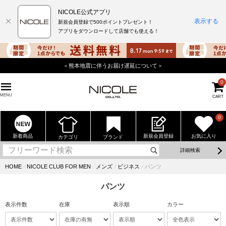
NICOLE公式アプリ
表示する
新規会員登録で500ポイントプレゼント！
アプリをダウンロードして店舗でも使える！
＜熊本地震に伴うお届け遅延について＞
0
MENU
CART
0
新着商品
新規会員登録
お気に入り
カテゴリ
ブランド
詳細検索
HOME
⁄
NICOLE CLUB FOR MEN
⁄
メンズ
⁄
ビジネス
⁄
パンツ
パンツ
表示件数
在庫
表示順
カラー