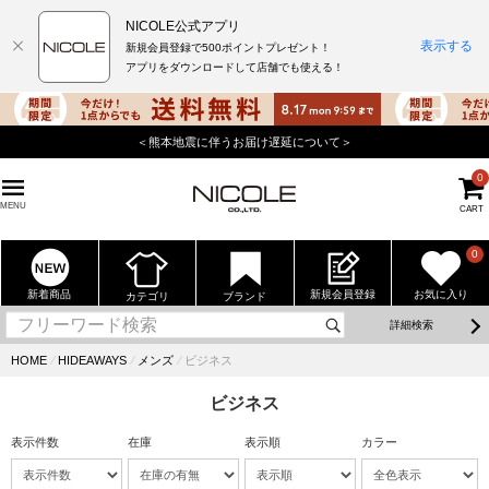
NICOLE公式アプリ
表示する
新規会員登録で500ポイントプレゼント！
アプリをダウンロードして店舗でも使える！
＜熊本地震に伴うお届け遅延について＞
0
MENU
CART
0
新着商品
新規会員登録
お気に入り
カテゴリ
ブランド
詳細検索
HOME
⁄
HIDEAWAYS
⁄
メンズ
⁄
ビジネス
ビジネス
表示件数
在庫
表示順
カラー