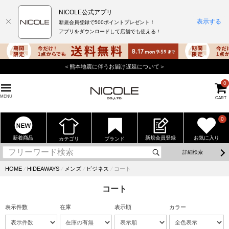
NICOLE公式アプリ
表示する
新規会員登録で500ポイントプレゼント！
アプリをダウンロードして店舗でも使える！
＜熊本地震に伴うお届け遅延について＞
0
MENU
CART
0
新着商品
新規会員登録
お気に入り
カテゴリ
ブランド
詳細検索
HOME
⁄
HIDEAWAYS
⁄
メンズ
⁄
ビジネス
⁄
コート
コート
表示件数
在庫
表示順
カラー