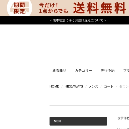
＜熊本地震に伴うお届け遅延について＞
新着商品
カテゴリー
先行予約
ブ
HOME
⁄
HIDEAWAYS
⁄
メンズ
⁄
コート
⁄
ダウン
表示件
MEN