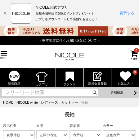
NICOLE公式アプリ
表示する
新規会員登録で500ポイントプレゼント！
アプリをダウンロードして店舗でも使える！
＜熊本地震に伴うお届け遅延について＞
0
MENU
CART
0
新着商品
新規会員登録
お気に入り
カテゴリ
ブランド
詳細検索
HOME
⁄
NICOLE white
⁄
レディース
⁄
カットソー
⁄
長袖
長袖
表示件数
在庫
表示順
カラー