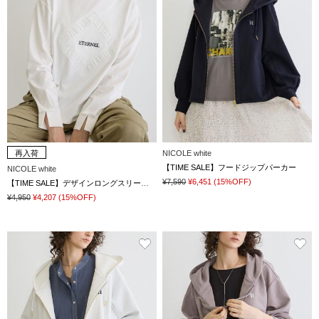
再入荷
NICOLE white
【TIME SALE】フードジップパーカー
NICOLE white
¥7,590
¥6,451
(15%OFF)
【TIME SALE】デザインロングスリーブTシャツ
¥4,950
¥4,207
(15%OFF)