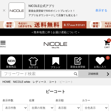
NICOLE公式アプリ
表示する
新規会員登録で500ポイントプレゼント！
アプリをダウンロードして店舗でも使える！
＜熊本地震に伴うお届け遅延について＞
0
MENU
CART
0
新着商品
新規会員登録
お気に入り
カテゴリ
ブランド
詳細検索
HOME
⁄
NICOLE white
⁄
レディース
⁄
コート
⁄
ピーコート
ピーコート
表示件数
在庫
表示順
カラー