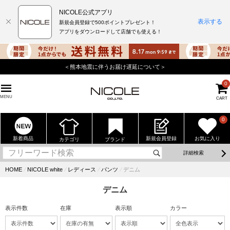
NICOLE公式アプリ
表示する
新規会員登録で500ポイントプレゼント！
アプリをダウンロードして店舗でも使える！
＜熊本地震に伴うお届け遅延について＞
0
MENU
CART
0
新着商品
新規会員登録
お気に入り
カテゴリ
ブランド
詳細検索
HOME
⁄
NICOLE white
⁄
レディース
⁄
パンツ
⁄
デニム
デニム
表示件数
在庫
表示順
カラー