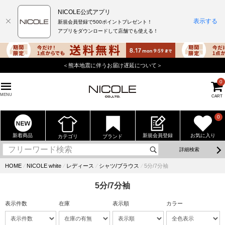
NICOLE公式アプリ
表示する
新規会員登録で500ポイントプレゼント！
アプリをダウンロードして店舗でも使える！
熊本地震に伴うお届け遅延について＞
店舗でもポイント
0
MENU
CART
0
新着商品
新規会員登録
お気に入り
カテゴリ
ブランド
詳細検索
HOME
⁄
NICOLE white
⁄
レディース
⁄
シャツ/ブラウス
⁄
5分/7分袖
5分/7分袖
表示件数
在庫
表示順
カラー