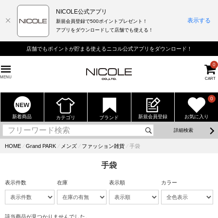
NICOLE公式アプリ
表示する
新規会員登録で500ポイントプレゼント！
アプリをダウンロードして店舗でも使える！
店舗でもポイントが貯まる使えるニコル公式アプリをダウンロード！
0
MENU
CART
0
新着商品
新規会員登録
お気に入り
カテゴリ
ブランド
詳細検索
HOME
⁄
Grand PARK
⁄
メンズ
⁄
ファッション雑貨
⁄
手袋
手袋
表示件数
在庫
表示順
カラー
該当商品が見つかりませんでした。