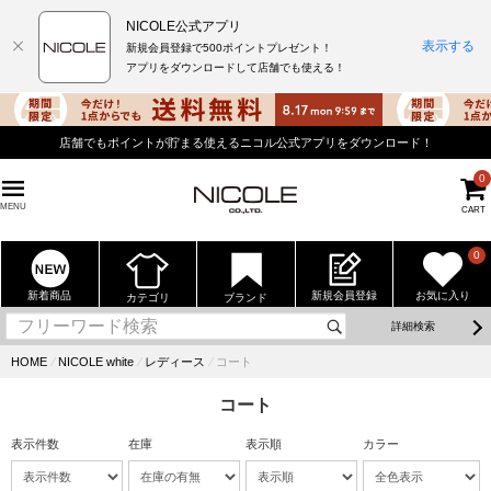
NICOLE公式アプリ
表示する
新規会員登録で500ポイントプレゼント！
アプリをダウンロードして店舗でも使える！
店舗でもポイントが貯まる使えるニコル公式アプリをダウンロード！
0
MENU
CART
0
新着商品
新規会員登録
お気に入り
カテゴリ
ブランド
詳細検索
HOME
⁄
NICOLE white
⁄
レディース
⁄
コート
コート
表示件数
在庫
表示順
カラー