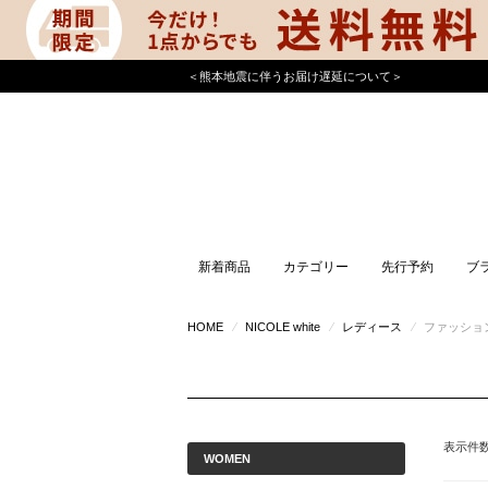
＜熊本地震に伴うお届け遅延について＞
新着商品
カテゴリー
先行予約
ブ
HOME
⁄
NICOLE white
⁄
レディース
⁄
ファッショ
表示件
WOMEN