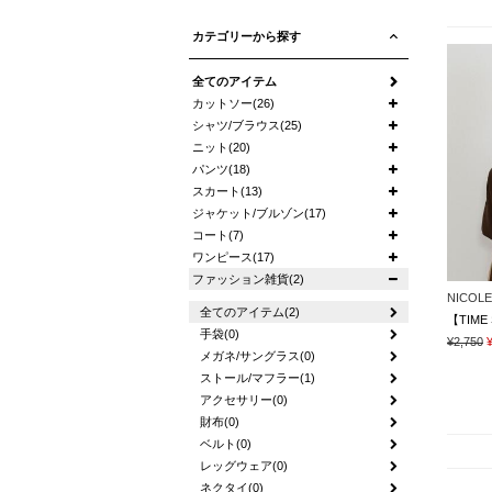
カテゴリーから探す
全てのアイテム
カットソー(26)
シャツ/ブラウス(25)
ニット(20)
パンツ(18)
スカート(13)
ジャケット/ブルゾン(17)
コート(7)
ワンピース(17)
ファッション雑貨(2)
NICOLE 
全てのアイテム(2)
【TIM
手袋(0)
¥2,750
メガネ/サングラス(0)
ストール/マフラー(1)
アクセサリー(0)
財布(0)
ベルト(0)
レッグウェア(0)
ネクタイ(0)