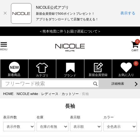
NICOLE公式アプリ
表示する
新規会員登録で500ポイントプレゼント！
アプリをダウンロードして店舗でも使える！
＜熊本地震に伴うお届け遅延について＞
0
MENU
CART
0
新着商品
新規会員登録
お気に入り
カテゴリ
ブランド
詳細検索
HOME
⁄
NICOLE white
⁄
レディース
⁄
カットソー
⁄
長袖
長袖
表示件数
在庫
表示順
カラー