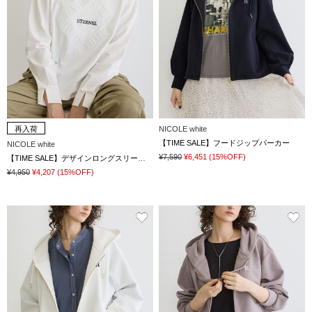
再入荷
NICOLE white
【TIME SALE】フードジップパーカー
NICOLE white
¥7,590
¥6,451
(15%OFF)
【TIME SALE】デザインロングスリーブTシャツ
¥4,950
¥4,207
(15%OFF)