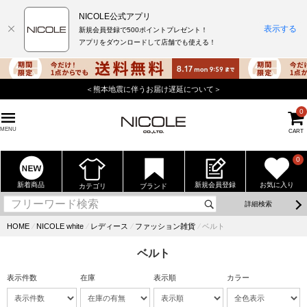
NICOLE公式アプリ
表示する
新規会員登録で500ポイントプレゼント！
アプリをダウンロードして店舗でも使える！
＜熊本地震に伴うお届け遅延について＞
0
MENU
CART
0
新着商品
新規会員登録
お気に入り
カテゴリ
ブランド
詳細検索
HOME
⁄
NICOLE white
⁄
レディース
⁄
ファッション雑貨
⁄
ベルト
ベルト
表示件数
在庫
表示順
カラー