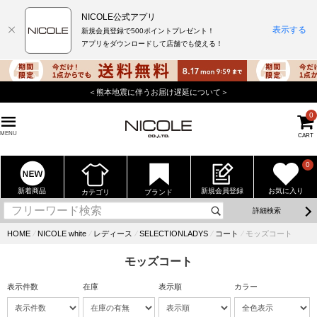
NICOLE公式アプリ
表示する
新規会員登録で500ポイントプレゼント！
アプリをダウンロードして店舗でも使える！
＜熊本地震に伴うお届け遅延について＞
0
MENU
CART
0
新着商品
新規会員登録
お気に入り
カテゴリ
ブランド
詳細検索
HOME
⁄
NICOLE white
⁄
レディース
⁄
SELECTIONLADYS
⁄
コート
⁄
モッズコート
モッズコート
表示件数
在庫
表示順
カラー