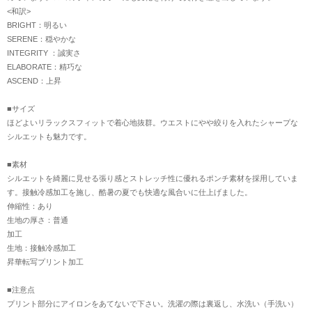
<和訳>
BRIGHT：明るい
SERENE：穏やかな
INTEGRITY ：誠実さ
ELABORATE：精巧な
ASCEND：上昇
■サイズ
ほどよいリラックスフィットで着心地抜群。ウエストにやや絞りを入れたシャープな
シルエットも魅力です。
■素材
シルエットを綺麗に見せる張り感とストレッチ性に優れるポンチ素材を採用していま
す。接触冷感加工を施し、酷暑の夏でも快適な風合いに仕上げました。
伸縮性：あり
生地の厚さ：普通
加工
生地：接触冷感加工
昇華転写プリント加工
■注意点
プリント部分にアイロンをあてないで下さい。洗濯の際は裏返し、水洗い（手洗い）