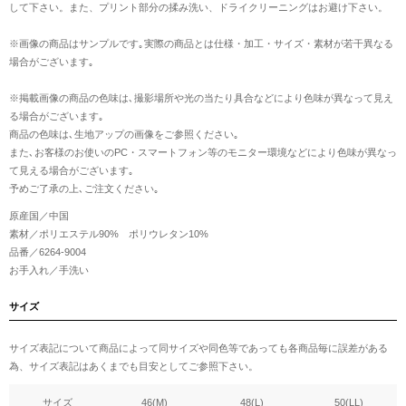
して下さい。また、プリント部分の揉み洗い、ドライクリーニングはお避け下さい。
※画像の商品はサンプルです｡実際の商品とは仕様・加工・サイズ・素材が若干異なる
場合がございます｡
※掲載画像の商品の色味は､撮影場所や光の当たり具合などにより色味が異なって見え
る場合がございます｡
商品の色味は､生地アップの画像をご参照ください｡
また､お客様のお使いのPC・スマートフォン等のモニター環境などにより色味が異なっ
て見える場合がございます｡
予めご了承の上､ご注文ください｡
原産国／中国
素材／ポリエステル90% ポリウレタン10%
品番／6264-9004
お手入れ／手洗い
サイズ
サイズ表記について商品によって同サイズや同色等であっても各商品毎に誤差がある
為、サイズ表記はあくまでも目安としてご参照下さい。
サイズ
46(M)
48(L)
50(LL)