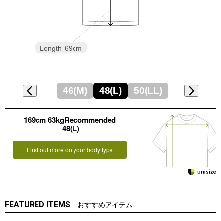
Length
69cm
46(M)
48(L)
50(LL)
169cm 63kgRecommended
48(L)
Find out more on your body type
FEATURED ITEMS
おすすめアイテム