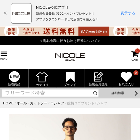
NICOLE公式アプリ
表示する
新規会員登録で500ポイントプレゼント！
アプリをダウンロードして店舗でも使える！
＜熊本地震に伴うお届け遅延について＞
0
MENU
CART
0
新着商品
新規会員登録
お気に入り
カテゴリ
ブランド
詳細検索
HOME
⁄
オール
⁄
カットソー
⁄
Ｔシャツ
⁄
総柄ロゴプリントTシャツ